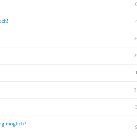
och!
3
2
2
ng möglich?