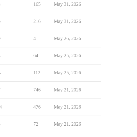
8
165
May 31, 2026
6
216
May 31, 2026
0
41
May 26, 2026
3
64
May 25, 2026
4
112
May 25, 2026
7
746
May 21, 2026
4
476
May 21, 2026
3
72
May 21, 2026