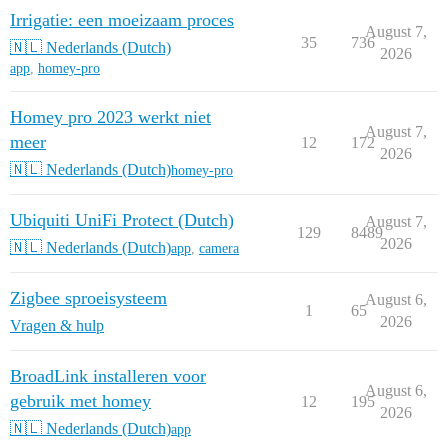
Irrigatie: een moeizaam proces
August 7,
35
736
🇳🇱 Nederlands (Dutch)
2026
app
,
homey-pro
Homey pro 2023 werkt niet
August 7,
meer
12
172
2026
🇳🇱 Nederlands (Dutch)
homey-pro
Ubiquiti UniFi Protect (Dutch)
August 7,
129
8489
2026
🇳🇱 Nederlands (Dutch)
app
,
camera
Zigbee sproeisysteem
August 6,
1
65
2026
Vragen & hulp
BroadLink installeren voor
August 6,
gebruik met homey
12
195
2026
🇳🇱 Nederlands (Dutch)
app