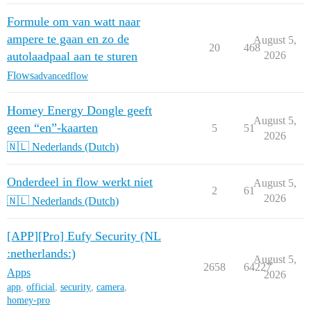
Formule om van watt naar
ampere te gaan en zo de
August 5,
20
468
autolaadpaal aan te sturen
2026
Flows
advancedflow
Homey Energy Dongle geeft
August 5,
geen “en”-kaarten
5
51
2026
🇳🇱 Nederlands (Dutch)
Onderdeel in flow werkt niet
August 5,
2
61
2026
🇳🇱 Nederlands (Dutch)
[APP][Pro] Eufy Security (NL
:netherlands:)
August 5,
2658
64227
Apps
2026
app
,
official
,
security
,
camera
,
homey-pro