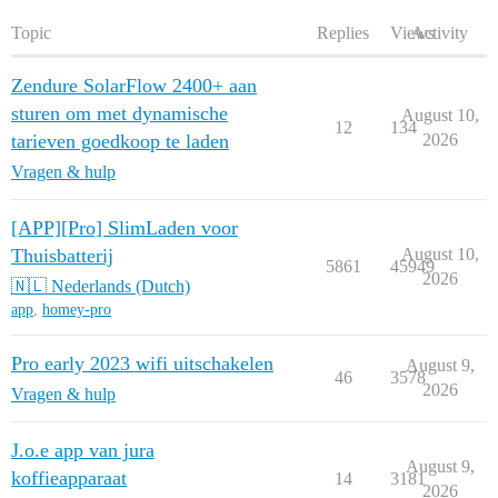
Topic
Replies
Views
Activity
Zendure SolarFlow 2400+ aan
sturen om met dynamische
August 10,
12
134
tarieven goedkoop te laden
2026
Vragen & hulp
[APP][Pro] SlimLaden voor
Thuisbatterij
August 10,
5861
45949
2026
🇳🇱 Nederlands (Dutch)
app
,
homey-pro
Pro early 2023 wifi uitschakelen
August 9,
46
3578
2026
Vragen & hulp
J.o.e app van jura
August 9,
koffieapparaat
14
3181
2026