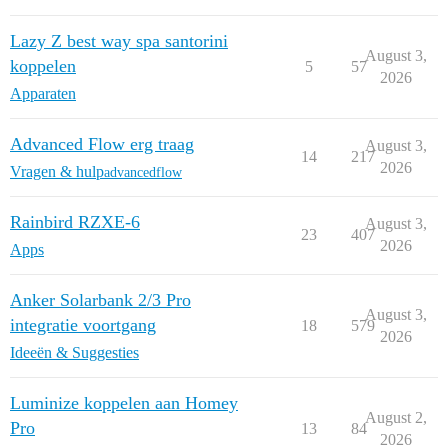
Lazy Z best way spa santorini
August 3,
koppelen
5
57
2026
Apparaten
Advanced Flow erg traag
August 3,
14
217
2026
Vragen & hulp
advancedflow
Rainbird RZXE-6
August 3,
23
407
2026
Apps
Anker Solarbank 2/3 Pro
August 3,
integratie voortgang
18
579
2026
Ideeën & Suggesties
Luminize koppelen aan Homey
August 2,
Pro
13
84
2026