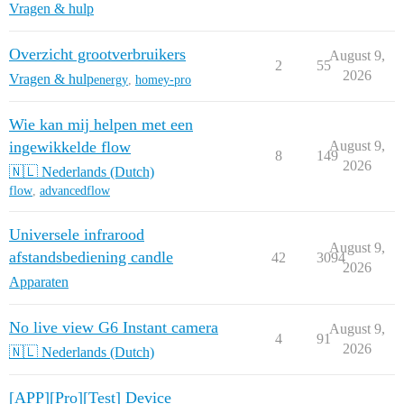
Vragen & hulp
Overzicht grootverbruikers
August 9,
2
55
2026
Vragen & hulp
energy
,
homey-pro
Wie kan mij helpen met een
ingewikkelde flow
August 9,
8
149
2026
🇳🇱 Nederlands (Dutch)
flow
,
advancedflow
Universele infrarood
August 9,
afstandsbediening candle
42
3094
2026
Apparaten
No live view G6 Instant camera
August 9,
4
91
2026
🇳🇱 Nederlands (Dutch)
[APP][Pro][Test] Device