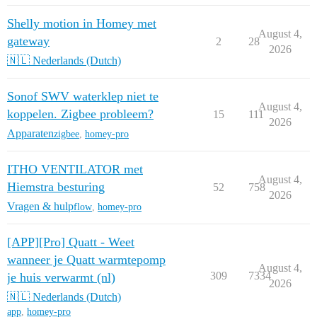
Shelly motion in Homey met
August 4,
gateway
2
28
2026
🇳🇱 Nederlands (Dutch)
Sonof SWV waterklep niet te
August 4,
koppelen. Zigbee probleem?
15
111
2026
Apparaten
zigbee
,
homey-pro
ITHO VENTILATOR met
August 4,
Hiemstra besturing
52
758
2026
Vragen & hulp
flow
,
homey-pro
[APP][Pro] Quatt - Weet
wanneer je Quatt warmtepomp
August 4,
309
7334
je huis verwarmt (nl)
2026
🇳🇱 Nederlands (Dutch)
app
,
homey-pro