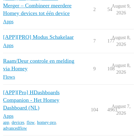
Merger – Combineer meerdere
August 9,
2
54
Homey devices tot één device
2026
Apps
[APP][PRO] Modus Schakelaar
August 8,
7
177
2026
Apps
Raam/Deur controle en melding
August 8,
via Homey
9
108
2026
Flows
[APP][Pro] HDashboards
Companion - Het Homey
August 7,
Dashboard (NL)
104
4963
2026
Apps
app
,
devices
,
flow
,
homey-pro
,
advancedflow