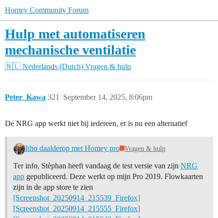
Homey Community Forum
Hulp met automatiseren
mechanische ventilatie
🇳🇱 Nederlands (Dutch)
Vragen & hulp
Peter_Kawa
321
September 14, 2025, 8:06pm
De NRG app werkt niet bij iedereen, er is nu een alternatief
Itho daalderop met Homey pro
Vragen & hulp
Ter info, Stèphan heeft vandaag de test versie van zijn
NRG
app
gepubliceerd. Deze werkt op mijn Pro 2019. Flowkaarten
zijn in de app store te zien
[Screenshot_20250914_215539_Firefox]
[Screenshot_20250914_215555_Firefox]