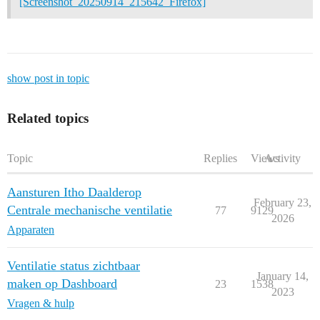
[Screenshot_20250914_215642_Firefox]
show post in topic
Related topics
Topic
Replies
Views
Activity
Aansturen Itho Daalderop
February 23,
Centrale mechanische ventilatie
77
9129
2026
Apparaten
Ventilatie status zichtbaar
January 14,
maken op Dashboard
23
1538
2023
Vragen & hulp