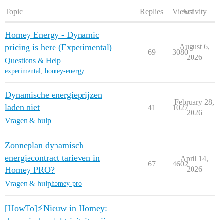
Topic
Replies
Views
Activity
Homey Energy - Dynamic
pricing is here (Experimental)
August 6,
69
3080
2026
Questions & Help
experimental
,
homey-energy
Dynamische energieprijzen
February 28,
laden niet
41
1027
2026
Vragen & hulp
Zonneplan dynamisch
energiecontract tarieven in
April 14,
67
4602
Homey PRO?
2026
Vragen & hulp
homey-pro
[HowTo]⚡️Nieuw in Homey: