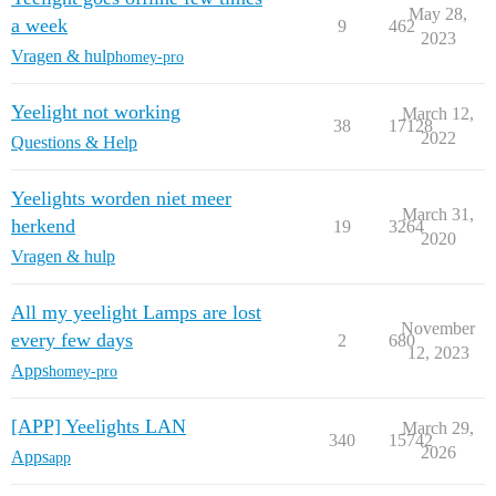
May 28,
a week
9
462
2023
Vragen & hulp
homey-pro
Yeelight not working
March 12,
38
17128
2022
Questions & Help
Yeelights worden niet meer
March 31,
herkend
19
3264
2020
Vragen & hulp
All my yeelight Lamps are lost
November
every few days
2
680
12, 2023
Apps
homey-pro
[APP] Yeelights LAN
March 29,
340
15742
2026
Apps
app