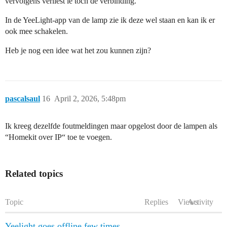
vervolgens verliest ie toch de verbinding.
In de YeeLight-app van de lamp zie ik deze wel staan en kan ik er
ook mee schakelen.
Heb je nog een idee wat het zou kunnen zijn?
pascalsaul
16
April 2, 2026, 5:48pm
Ik kreeg dezelfde foutmeldingen maar opgelost door de lampen als
“Homekit over IP“ toe te voegen.
Related topics
Topic
Replies
Views
Activity
Yeelight goes offline few times