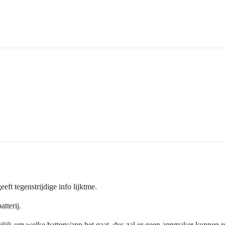
eft tegenstrijdige info lijktme.
atterij.
delijk om welke battery/app het gaat, dus zal er geen appmaker kunnen