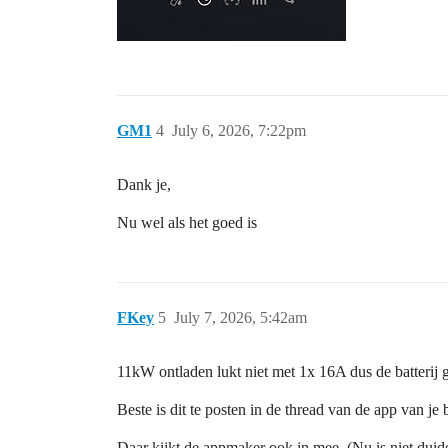
GM1
4
July 6, 2026, 7:22pm
Dank je,
Nu wel als het goed is
FKey
5
July 7, 2026, 5:42am
11kW ontladen lukt niet met 1x 16A dus de batterij ge
Beste is dit te posten in de thread van de app van je b
Daar kijkt de appmaker ook in mee. (Nu is niet dui