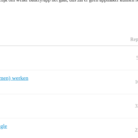
Rep
samen) werken
1
3
gle
2