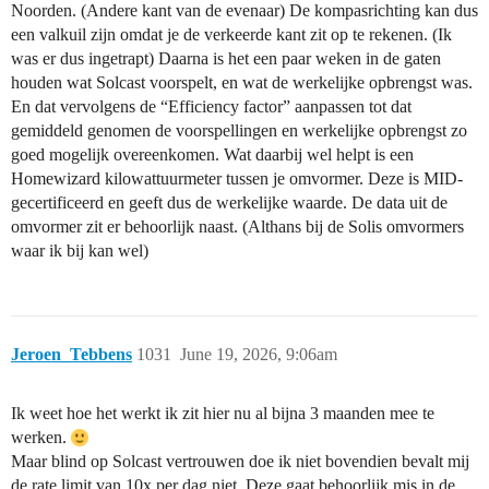
Noorden. (Andere kant van de evenaar) De kompasrichting kan dus
een valkuil zijn omdat je de verkeerde kant zit op te rekenen. (Ik
was er dus ingetrapt) Daarna is het een paar weken in de gaten
houden wat Solcast voorspelt, en wat de werkelijke opbrengst was.
En dat vervolgens de “Efficiency factor” aanpassen tot dat
gemiddeld genomen de voorspellingen en werkelijke opbrengst zo
goed mogelijk overeenkomen. Wat daarbij wel helpt is een
Homewizard kilowattuurmeter tussen je omvormer. Deze is MID-
gecertificeerd en geeft dus de werkelijke waarde. De data uit de
omvormer zit er behoorlijk naast. (Althans bij de Solis omvormers
waar ik bij kan wel)
Jeroen_Tebbens
1031
June 19, 2026, 9:06am
Ik weet hoe het werkt ik zit hier nu al bijna 3 maanden mee te
werken.
Maar blind op Solcast vertrouwen doe ik niet bovendien bevalt mij
de rate limit van 10x per dag niet. Deze gaat behoorlijk mis in de