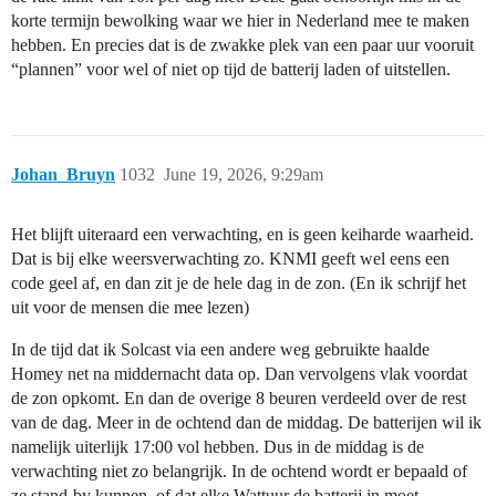
korte termijn bewolking waar we hier in Nederland mee te maken
hebben. En precies dat is de zwakke plek van een paar uur vooruit
“plannen” voor wel of niet op tijd de batterij laden of uitstellen.
Johan_Bruyn
1032
June 19, 2026, 9:29am
Het blijft uiteraard een verwachting, en is geen keiharde waarheid.
Dat is bij elke weersverwachting zo. KNMI geeft wel eens een
code geel af, en dan zit je de hele dag in de zon. (En ik schrijf het
uit voor de mensen die mee lezen)
In de tijd dat ik Solcast via een andere weg gebruikte haalde
Homey net na middernacht data op. Dan vervolgens vlak voordat
de zon opkomt. En dan de overige 8 beuren verdeeld over de rest
van de dag. Meer in de ochtend dan de middag. De batterijen wil ik
namelijk uiterlijk 17:00 vol hebben. Dus in de middag is de
verwachting niet zo belangrijk. In de ochtend wordt er bepaald of
ze stand-by kunnen, of dat elke Wattuur de batterij in moet.