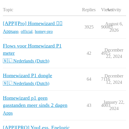
Topic
Replies
Views
Activity
[APP][Pro] Homewizard 🧙‍♂️
August 6,
3925
90085
2026
Apps
app
,
official
,
homey-pro
Flows voor Homewizard P1
December
meter
42
4915
22, 2024
🇳🇱 Nederlands (Dutch)
Homewizard P1 dongle
December
64
7116
12, 2024
🇳🇱 Nederlands (Dutch)
Homewizard p1 geen
January 22,
gasstanden meer sinds 2 dagen
43
4003
2024
Apps
[APP][PRO] YouLess, Enelogic