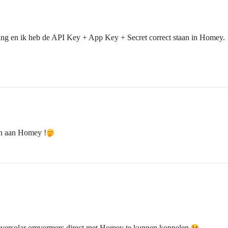
ing en ik heb de API Key + App Key + Secret correct staan in Homey.
en aan Homey !
Zeversolar omvormers direct met Homey te kunnen koppelen