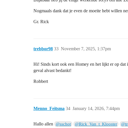
Nogmaals dank dat je even de moeite hebt willen n
Gr. Rick
trebbor98
33
November 7, 2025, 1:37pm
Hi! Sinds kort ook een Homey en het lijkt er op dat 
geval alvast bedankt!
Robbert
Menno_Feitsma
34
January 14, 2026, 7:44pm
Hallo allen
@sschot
@Rick_Van_t_Klooster
@tr