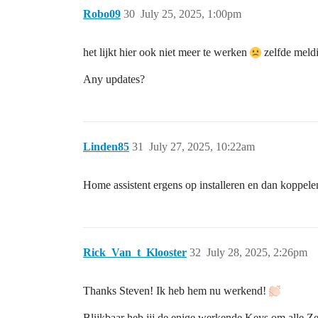
Robo09
30
July 25, 2025, 1:00pm
het lijkt hier ook niet meer te werken
zelfde meld
Any updates?
Linden85
31
July 27, 2025, 10:22am
Home assistent ergens op installeren en dan koppel
Rick_Van_t_Klooster
32
July 28, 2025, 2:26pm
Thanks Steven! Ik heb hem nu werkend!
Blijkbaar heb jij de enige werkende Keys om alle 