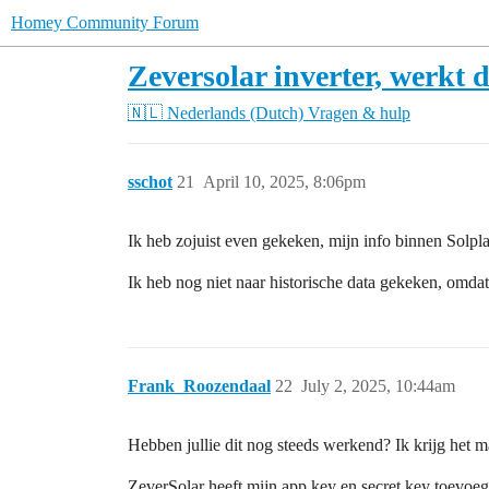
Homey Community Forum
Zeversolar inverter, werkt 
🇳🇱 Nederlands (Dutch)
Vragen & hulp
sschot
21
April 10, 2025, 8:06pm
Ik heb zojuist even gekeken, mijn info binnen Solp
Ik heb nog niet naar historische data gekeken, omdat
Frank_Roozendaal
22
July 2, 2025, 10:44am
Hebben jullie dit nog steeds werkend? Ik krijg het ma
ZeverSolar heeft mijn app key en secret key toevoegt