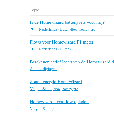
Topic
Is de Homewizard batterij iets voor mij?
🇳🇱 Nederlands (Dutch)
flow
,
homey-pro
Flows voor Homewizard P1 meter
🇳🇱 Nederlands (Dutch)
Berekenen actief laden van de Homewizard th
Aankondigingen
Zonne energie HomeWizard
Vragen & hulp
flow
,
homey-pro
Homewizard accu flow opladen
Vragen & hulp