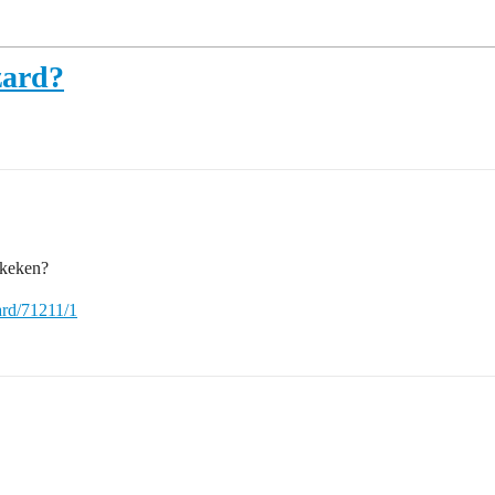
zard?
ekeken?
ard/71211/1