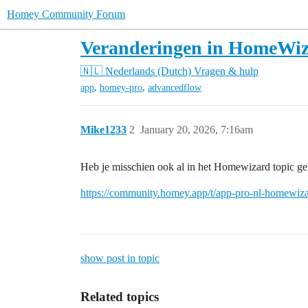
Homey Community Forum
Veranderingen in HomeWi
🇳🇱 Nederlands (Dutch)
Vragen & hulp
,
,
app
homey-pro
advancedflow
Mike1233
2
January 20, 2026, 7:16am
Heb je misschien ook al in het Homewizard topic g
https://community.homey.app/t/app-pro-nl-homewiz
show post in topic
Related topics