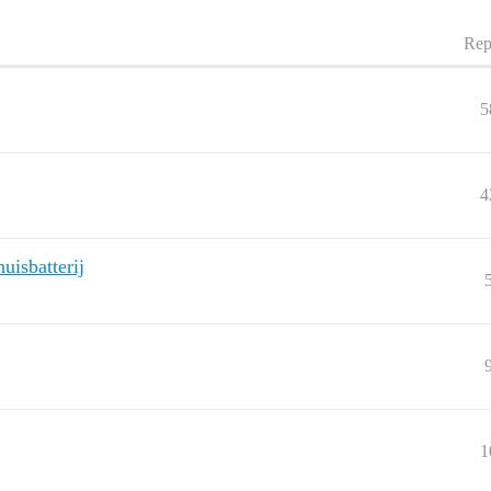
Rep
5
4
uisbatterij
1