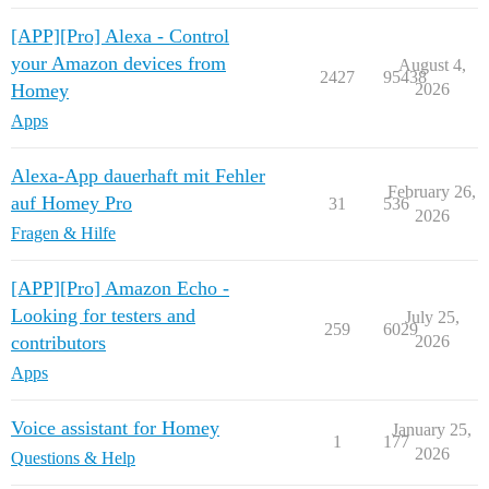
[APP][Pro] Alexa - Control
your Amazon devices from
August 4,
2427
95438
Homey
2026
Apps
Alexa-App dauerhaft mit Fehler
February 26,
auf Homey Pro
31
536
2026
Fragen & Hilfe
[APP][Pro] Amazon Echo -
Looking for testers and
July 25,
259
6029
contributors
2026
Apps
Voice assistant for Homey
January 25,
1
177
2026
Questions & Help