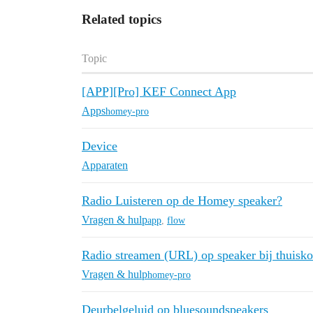
Related topics
Topic
[APP][Pro] KEF Connect App
Apps
homey-pro
Device
Apparaten
Radio Luisteren op de Homey speaker?
Vragen & hulp
app
,
flow
Radio streamen (URL) op speaker bij thuisko
Vragen & hulp
homey-pro
Deurbelgeluid op bluesoundspeakers