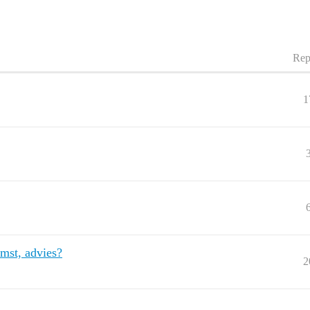
Rep
1
mst, advies?
2