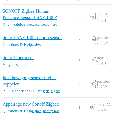
SONOFF Zigbee Human
June 16,
Presence Sensor | SNZB-06P
65
7342
2026
Devices
zigbee
,
presence
,
homey-pro
Sonoff SNZB-03 motion sensor
December
2
1753
28, 2021
Questions & Help
zigbee
Sonoff niet werk
August 4,
6
1214
2019
Vragen & hulp
Ikea beweging sensor niet te
December
koppelen
38
3071
12, 2021
🇳🇱 Nederlands (Dutch)
app
,
zigbee
Appairage new Sonoff Zigbee
January 22,
1
807
2024
Questions & Help
zigbee
,
homey-pro