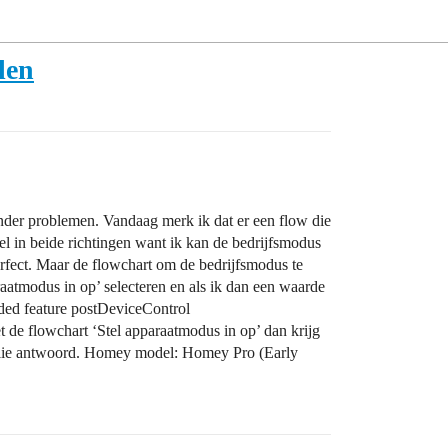
len
er problemen. Vandaag merk ik dat er een flow die
l in beide richtingen want ik kan de bedrijfsmodus
fect. Maar de flowchart om de bedrijfsmodus te
tmodus in op’ selecteren en als ik dan een waarde
d feature postDeviceControl
flowchart ‘Stel apparaatmodus in op’ dan krijg
jullie antwoord. Homey model: Homey Pro (Early