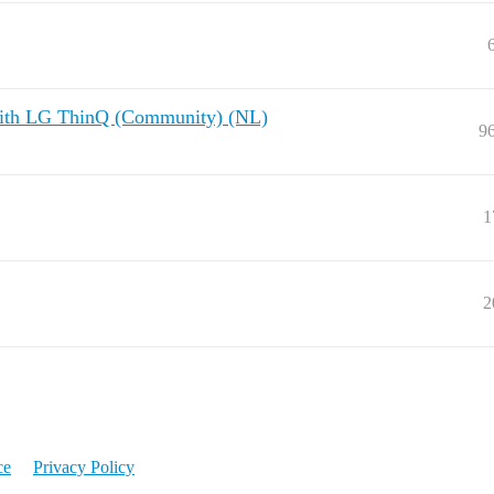
 with LG ThinQ (Community) (NL)
9
1
2
ce
Privacy Policy