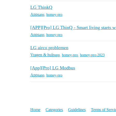
LG ThinkQ
Apps
app
,
homey-pro
[APP][Pro] LG ThinQ - Smart living starts
Apps
app
,
homey-pro
LG airco problemen
Vragen & hulp
app
,
homey-pro
,
homey-pro-2023
[App][Pro] LG Modbus
Apps
app
,
homey-pro
Home
Categories
Guidelines
Terms of Servi