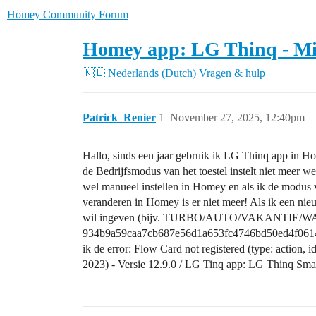
Homey Community Forum
Homey app: LG Thinq - Miss
🇳🇱 Nederlands (Dutch)
Vragen & hulp
Patrick_Renier
1
November 27, 2025, 12:40pm
Hallo, sinds een jaar gebruik ik LG Thinq app in
de Bedrijfsmodus van het toestel instelt niet meer
wel manueel instellen in Homey en als ik de modus
veranderen in Homey is er niet meer! Als ik een n
wil ingeven (bijv. TURBO/AUTO/VAKANTIE/WARMTEP
934b9a59caa7cb687e56d1a653fc4746bd50ed4f06140c
ik de error: Flow Card not registered (type: actio
2023) - Versie 12.9.0 / LG Tinq app: LG Thinq Smar