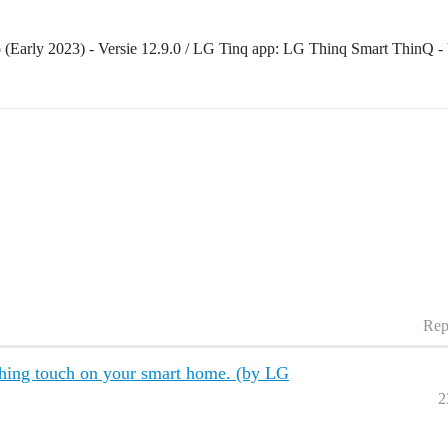
arly 2023) - Versie 12.9.0 / LG Tinq app: LG Thinq Smart ThinQ - V
Rep
hing touch on your smart home. (by LG
2