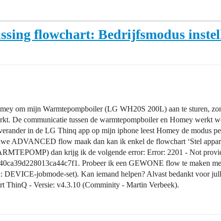
ing flowchart: Bedrijfsmodus instel
 Homey om mijn Warmtepompboiler (LG WH20S 200L) aan te sturen, zond
 werkt. De communicatie tussen de warmtepompboiler en Homey werkt we
 verander in de LG Thinq app op mijn iphone leest Homey de modus per
ieuwe ADVANCED flow maak dan kan ik enkel de flowchart ‘Stel apparaa
OMP) dan krijg ik de volgende error: Error: 2201 - Not provide
a39d228013ca44c7f1. Probeer ik een GEWONE flow te maken met de 
n, id: DEVICE-jobmode-set). Kan iemand helpen? Alvast bedankt voor 
t ThinQ - Versie: v4.3.10 (Comminity - Martin Verbeek).