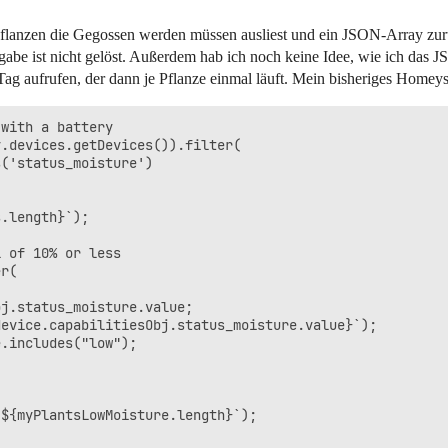
Pflanzen die Gegossen werden müssen ausliest und ein JSON-Array zurü
gabe ist nicht gelöst. Außerdem hab ich noch keine Idee, wie ich das 
ag aufrufen, der dann je Pflanze einmal läuft. Mein bisheriges Homeysc
with a battery

.devices.getDevices()).filter(

('status_moisture')

.length}`);

 of 10% or less

r(

j.status_moisture.value;

evice.capabilitiesObj.status_moisture.value}`);

.includes("low");

${myPlantsLowMoisture.length}`);
