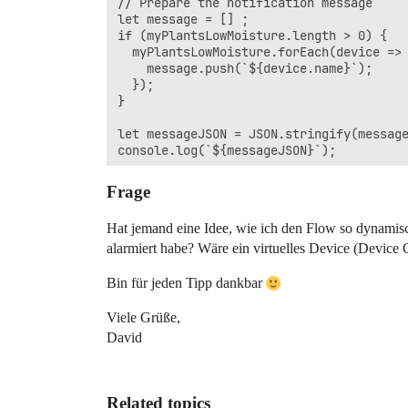
// Prepare the notification message

let message = [] ;

if (myPlantsLowMoisture.length > 0) {

  myPlantsLowMoisture.forEach(device => 
    message.push(`${device.name}`);

  });

}

let messageJSON = JSON.stringify(message
console.log(`${messageJSON}`);

// Create a flow tag for the message

Frage
await tag('Plants Low Moisture', message
Hat jemand eine Idee, wie ich den Flow so dynamis
// This return value is for confirmation
alarmiert habe? Wäre ein virtuelles Device (Device 
Bin für jeden Tipp dankbar
Viele Grüße,
David
Related topics