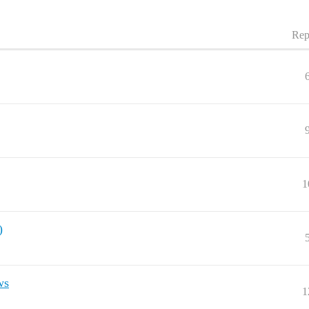
Rep
1
)
ws
1