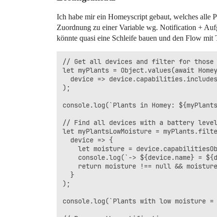
Ich habe mir ein Homeyscript gebaut, welches alle 
Zuordnung zu einer Variable wg. Notification + Auf
könnte quasi eine Schleife bauen und den Flow mit T
// Get all devices and filter for those 
let myPlants = Object.values(await Homey
  device => device.capabilities.includes
);

console.log(`Plants in Homey: ${myPlants
// Find all devices with a battery level
let myPlantsLowMoisture = myPlants.filte
  device => {

    let moisture = device.capabilitiesOb
    console.log(`-> ${device.name} = ${d
    return moisture !== null && moisture
  }

);

console.log(`Plants with low moisture = 