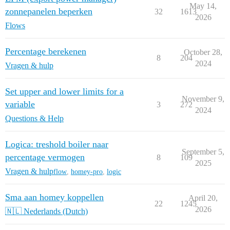
May 14,
zonnepanelen beperken
32
1613
2026
Flows
Percentage berekenen
October 28,
8
204
2024
Vragen & hulp
Set upper and lower limits for a
November 9,
variable
3
272
2024
Questions & Help
Logica: treshold boiler naar
September 5,
percentage vermogen
8
109
2025
Vragen & hulp
flow
,
homey-pro
,
logic
Sma aan homey koppellen
April 20,
22
1245
2026
🇳🇱 Nederlands (Dutch)