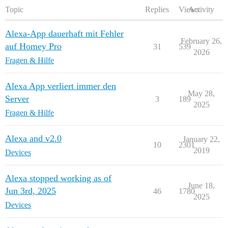
Topic
Replies
Views
Activity
Alexa-App dauerhaft mit Fehler
February 26,
auf Homey Pro
31
539
2026
Fragen & Hilfe
Alexa App verliert immer den
May 28,
Server
3
189
2025
Fragen & Hilfe
Alexa and v2.0
January 22,
10
2301
2019
Devices
Alexa stopped working as of
June 18,
Jun 3rd, 2025
46
1780
2025
Devices