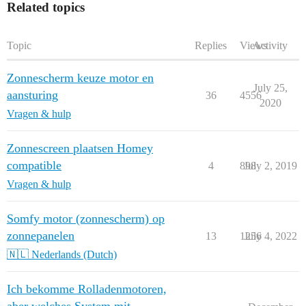
Related topics
Topic
Replies
Views
Activity
Zonnescherm keuze motor en
July 25,
aansturing
36
4556
2020
Vragen & hulp
Zonnescreen plaatsen Homey
compatible
4
898
July 2, 2019
Vragen & hulp
Somfy motor (zonnescherm) op
zonnepanelen
13
1256
July 4, 2022
🇳🇱 Nederlands (Dutch)
Ich bekomme Rolladenmotoren,
aber welches System mit