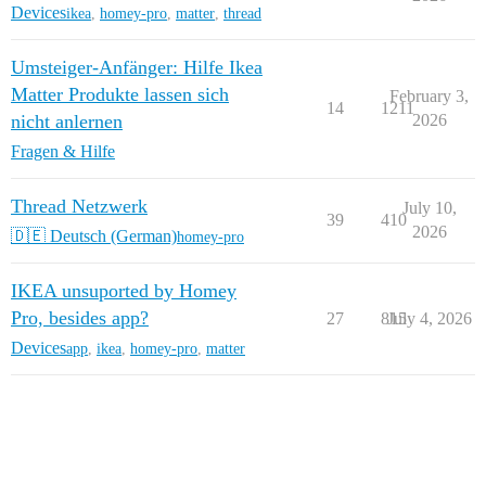
Devices
ikea
,
homey-pro
,
matter
,
thread
Umsteiger-Anfänger: Hilfe Ikea
Matter Produkte lassen sich
February 3,
14
1211
nicht anlernen
2026
Fragen & Hilfe
Thread Netzwerk
July 10,
39
410
2026
🇩🇪 Deutsch (German)
homey-pro
IKEA unsuported by Homey
Pro, besides app?
27
815
July 4, 2026
Devices
app
,
ikea
,
homey-pro
,
matter