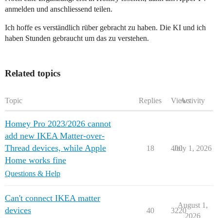
anmelden und anschliessend teilen.
Ich hoffe es verständlich rüber gebracht zu haben. Die KI und ich
haben Stunden gebraucht um das zu verstehen.
Related topics
Topic
Replies
Views
Activity
Homey Pro 2023/2026 cannot
add new IKEA Matter-over-
Thread devices, while Apple
18
400
July 1, 2026
Home works fine
Questions & Help
Can't connect IKEA matter
August 1,
devices
40
3220
2026