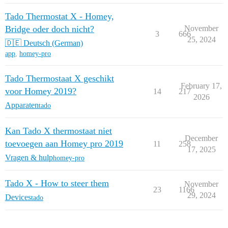
Tado Thermostat X - Homey,
Bridge oder doch nicht?
November
3
666
25, 2024
🇩🇪 Deutsch (German)
app
,
homey-pro
Tado Thermostaat X geschikt
February 17,
voor Homey 2019?
14
217
2026
Apparaten
tado
Kan Tado X thermostaat niet
December
toevoegen aan Homey pro 2019
11
258
17, 2025
Vragen & hulp
homey-pro
Tado X - How to steer them
November
23
1166
29, 2024
Devices
tado