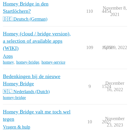
Homey Bridge in den
November 8,
Startlöchern?
110
4454
2021
🇩🇪 Deutsch (German)
Homey (cloud / bridge version),
a selection of available apps
109
15758
April 9, 2022
(WIKI)
Apps
homey
,
homey-bridge
,
homey-service
Bedenkingen bij de nieuwe
Homey Bridge
December
9
1524
16, 2022
🇳🇱 Nederlands (Dutch)
homey-bridge
Homey Bridge valt me toch wel
tegen
November
10
2027
23, 2023
Vragen & hulp