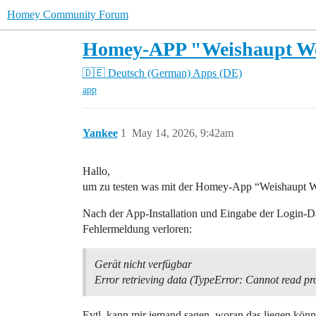
Homey Community Forum
Homey-APP "Weishaupt Wem
🇩🇪 Deutsch (German)
Apps (DE)
app
Yankee
1
May 14, 2026, 9:42am
Hallo,
um zu testen was mit der Homey-App “Weishaupt Wemp
Nach der App-Installation und Eingabe der Login-D
Fehlermeldung verloren:
Gerät nicht verfügbar
Error retrieving data (TypeError: Cannot read pro
Evtl. kann mir jemand sagen, woran das liegen könn