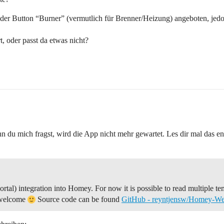
g der Button “Burner” (vermutlich für Brenner/Heizung) angeboten, jedo
, oder passt da etwas nicht?
nn du mich fragst, wird die App nicht mehr gewartet. Les dir mal das e
l) integration into Homey. For now it is possible to read multiple te
s welcome
Source code can be found
GitHub - reyntjensw/Homey-We