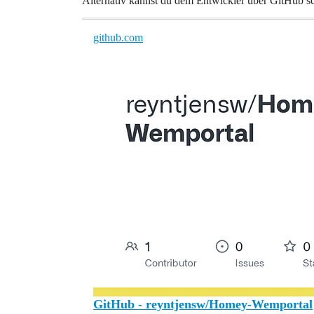
Alternativ kannst du dem Entwickler über GitHub s
github.com
GitHub - reyntjensw/Homey-Wemportal