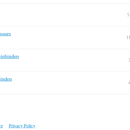
5
ssues
1
einbinden
binden
ce
Privacy Policy