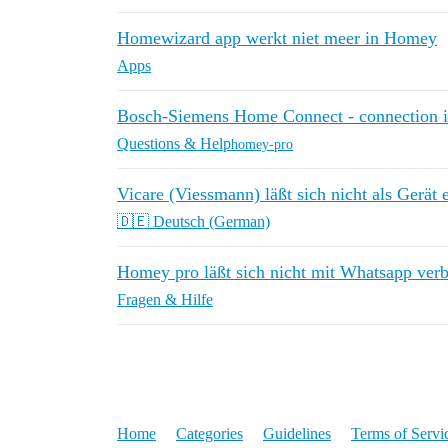
Homewizard app werkt niet meer in Homey
Apps
Bosch-Siemens Home Connect - connection i
Questions & Help
homey-pro
Vicare (Viessmann) läßt sich nicht als Gerät 
🇩🇪 Deutsch (German)
Homey pro läßt sich nicht mit Whatsapp ver
Fragen & Hilfe
Home
Categories
Guidelines
Terms of Servi