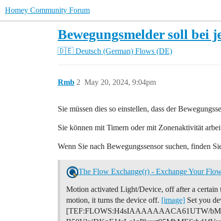
Homey Community Forum
Bewegungsmelder soll bei j
🇩🇪 Deutsch (German)
Flows (DE)
Rmb
2
May 20, 2024, 9:04pm
Sie müssen dies so einstellen, dass der Bewegungs
Sie können mit Timern oder mit Zonenaktivität arbei
Wenn Sie nach Bewegungssensor suchen, finden Sie
The Flow Exchange(r) - Exchange Your Flow
Motion activated Light/Device, off after a certai
motion, it turns the device off.
[image]
Set you de
[TEF:FLOWS:H4sIAAAAAAACA61UTW/bMA