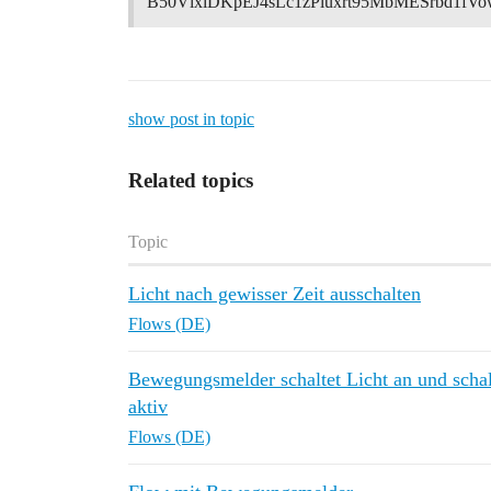
B50VlxiDKpEJ4sLc1zPluxrt95MbMESrbd1fV
show post in topic
Related topics
Topic
Licht nach gewisser Zeit ausschalten
Flows (DE)
Bewegungsmelder schaltet Licht an und scha
aktiv
Flows (DE)