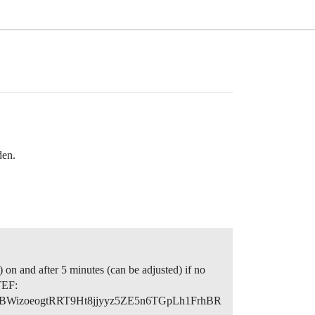
den.
) on and after 5 minutes (can be adjusted) if no
TEF:
oeogtRRT9Ht8jjyyz5ZE5n6TGpLh1FrhBR