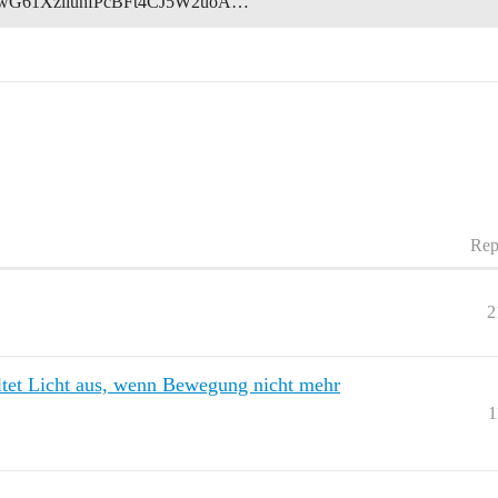
owG61XzliuhfPcBFt4CJ5W2uoA…
Rep
2
ltet Licht aus, wenn Bewegung nicht mehr
1