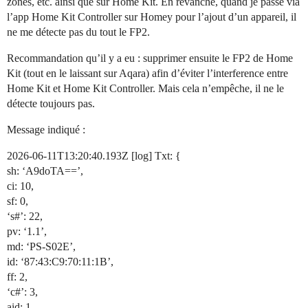
zones, etc. ainsi que sur Home Kit. En revanche, quand je passe via
l’app Home Kit Controller sur Homey pour l’ajout d’un appareil, il
ne me détecte pas du tout le FP2.
Recommandation qu’il y a eu : supprimer ensuite le FP2 de Home
Kit (tout en le laissant sur Aqara) afin d’éviter l’interference entre
Home Kit et Home Kit Controller. Mais cela n’empêche, il ne le
détecte toujours pas.
Message indiqué :
2026-06-11T13:20:40.193Z [log] Txt: {
sh: ‘A9doTA==’,
ci: 10,
sf: 0,
‘s#’: 22,
pv: ‘1.1’,
md: ‘PS-S02E’,
id: ‘87:43:C9:70:11:1B’,
ff: 2,
‘c#’: 3,
aid: 1,