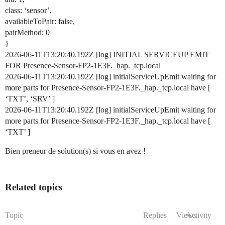
class: ‘sensor’,
availableToPair: false,
pairMethod: 0
}
2026-06-11T13:20:40.192Z [log] INITIAL SERVICEUP EMIT
FOR Presence-Sensor-FP2-1E3F._hap._tcp.local
2026-06-11T13:20:40.192Z [log] initialServiceUpEmit waiting for
more parts for Presence-Sensor-FP2-1E3F._hap._tcp.local have [
‘TXT’, ‘SRV’ ]
2026-06-11T13:20:40.192Z [log] initialServiceUpEmit waiting for
more parts for Presence-Sensor-FP2-1E3F._hap._tcp.local have [
‘TXT’ ]
Bien preneur de solution(s) si vous en avez !
Related topics
Topic
Replies
Views
Activity