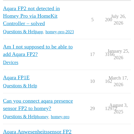
Aqara FP2 not detected in
Homey Pro via HomeKit
July 26,
5
200
Controller – solved
2026
Questions & Help
app
,
homey-pro-2023
Am I not supposed to be able to
January 25,
add Aqara FP2?
17
3166
2026
Devices
Aqara FP1E
March 17,
10
162
2026
Questions & Help
Can you connect aqara presence
August 3,
sensor FP2 to homey?
29
12972
2025
Questions & Help
homey
,
homey-pro
Aqara Anwesenheitssensor FP2