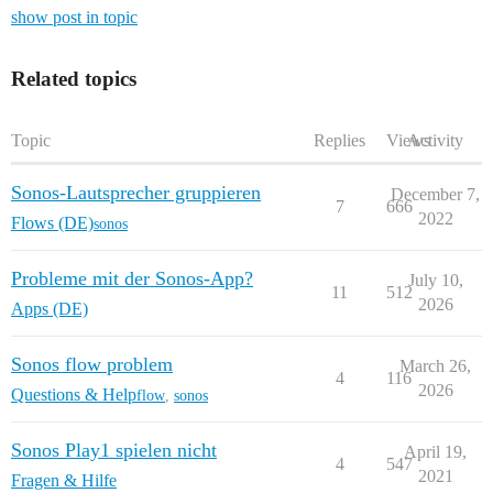
show post in topic
Related topics
Topic
Replies
Views
Activity
Sonos-Lautsprecher gruppieren
December 7,
7
666
2022
Flows (DE)
sonos
Probleme mit der Sonos-App?
July 10,
11
512
2026
Apps (DE)
Sonos flow problem
March 26,
4
116
2026
Questions & Help
flow
,
sonos
Sonos Play1 spielen nicht
April 19,
4
547
2021
Fragen & Hilfe