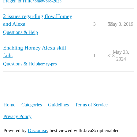
Fragen & Hilfe
homey-pro-2023
2 issues regarding flow.Homey
and Alexa
3
504
May 3, 2019
Questions & Help
Enabling Homey Alexa skill
May 23,
fails
1
318
2024
Questions & Help
homey-pro
Home
Categories
Guidelines
Terms of Service
Privacy Policy
Powered by
Discourse
, best viewed with JavaScript enabled