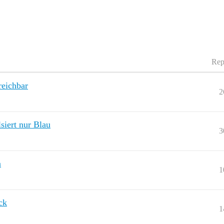
Rep
reichbar
2
siert nur Blau
3
n
1
ck
1