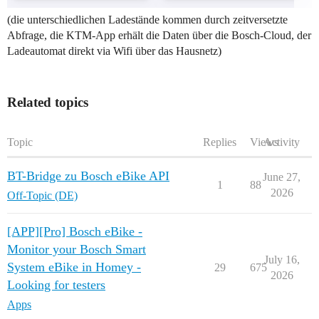
(die unterschiedlichen Ladestände kommen durch zeitversetzte
Abfrage, die KTM-App erhält die Daten über die Bosch-Cloud, der
Ladeautomat direkt via Wifi über das Hausnetz)
Related topics
Topic
Replies
Views
Activity
BT-Bridge zu Bosch eBike API
June 27,
1
88
2026
Off-Topic (DE)
[APP][Pro] Bosch eBike -
Monitor your Bosch Smart
July 16,
System eBike in Homey -
29
675
2026
Looking for testers
Apps