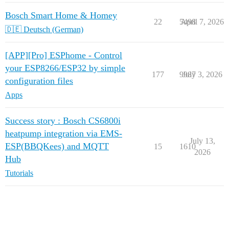
Bosch Smart Home & Homey
22
5498
April 7, 2026
🇩🇪 Deutsch (German)
[APP][Pro] ESPhome - Control
your ESP8266/ESP32 by simple
177
9987
July 3, 2026
configuration files
Apps
Success story : Bosch CS6800i
heatpump integration via EMS-
July 13,
ESP(BBQKees) and MQTT
15
1610
2026
Hub
Tutorials