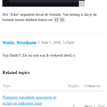
Het ‘Tekst’-argument bevat de formule. Van belang is dat je de
formule tussen dubbele haken zet
{{ }}
.
Wouter_Wesselkamp
3
June 1, 2026, 5:25pm
Top Dank!!! Zie nu ook wat ik verkeerd deed;-)
Related topics
Topic
Replies
Views
Activity
Nummer variabele oproepen in
script en uitkomst naar
6
54
April 2, 2026