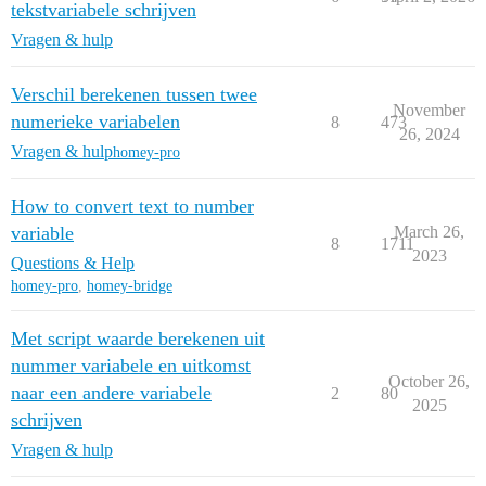
tekstvariabele schrijven
Vragen & hulp
Verschil berekenen tussen twee
November
numerieke variabelen
8
473
26, 2024
Vragen & hulp
homey-pro
How to convert text to number
variable
March 26,
8
1711
2023
Questions & Help
homey-pro
,
homey-bridge
Met script waarde berekenen uit
nummer variabele en uitkomst
October 26,
naar een andere variabele
2
80
2025
schrijven
Vragen & hulp