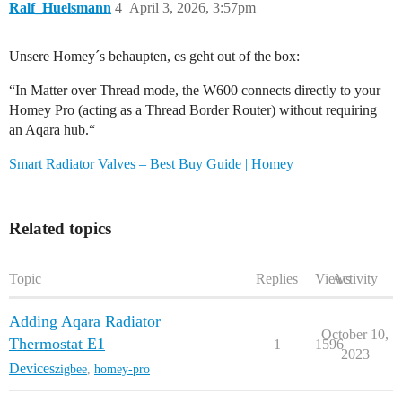
Ralf_Huelsmann
4
April 3, 2026, 3:57pm
Unsere Homey´s behaupten, es geht out of the box:
“In Matter over Thread mode, the W600 connects directly to your
Homey Pro (acting as a Thread Border Router) without requiring
an Aqara hub.“
Smart Radiator Valves – Best Buy Guide | Homey
Related topics
Topic
Replies
Views
Activity
Adding Aqara Radiator
October 10,
Thermostat E1
1
1596
2023
Devices
zigbee
,
homey-pro