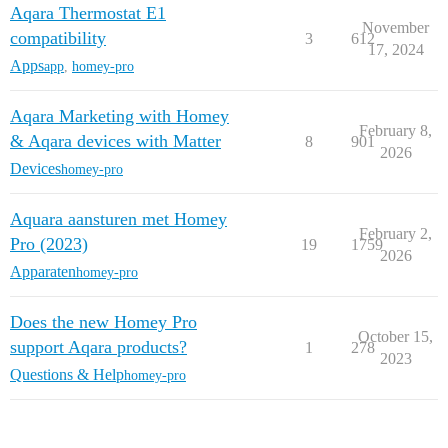
Aqara Thermostat E1
November
compatibility
3
612
17, 2024
Apps
app
,
homey-pro
Aqara Marketing with Homey
February 8,
& Aqara devices with Matter
8
901
2026
Devices
homey-pro
Aquara aansturen met Homey
February 2,
Pro (2023)
19
1759
2026
Apparaten
homey-pro
Does the new Homey Pro
October 15,
support Aqara products?
1
278
2023
Questions & Help
homey-pro