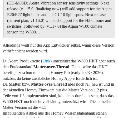
(CD-M03D) Aqara Vibration sensor sensitivity settings. Next
release (v1.15.0, finalizing now) will add support for the Aqara
E26/E27 light bulbs and the GU10 light spots. Next release
(current plan, v1.16.0) will add support for the H2 dimmer and
switches. Followed by (v1.17.0) the Aqara W100 climate
sensor, the W500…
Allerdings weiß nur der App Entwickler selbst, wann diese Version
veröffentlicht werden wird.
Lt. Aqara Produktseite (
Link
) unterstützt das W600 HKT aber auch
den Funkstandard
Matter-over-Thread
. Damit wäre das HKT
bereits jetzt schon mit einem Homey Pro (early 2023 / 2026)
nutzbar, da keine zusätzliche Homey App erforderlich ist.
Da
Matter
bzw.
Matter-over-Thread
aber noch rel. neu ist und in
der aktuellen Homey Firmware nur die Matter Version 1.2 plus
Teile von 1.3 implementiert sind, könnte es durchaus sein, dass das
W600 HKT noch nicht vollständig unterstützt wird. Die aktuellste
Matter Version ist die v1.5.
Im folgenden Artikel aus der Homey Wissensdatenbank stehen