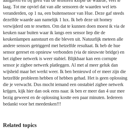
aangaven en bij geen van de sensoren klopte de waarde, veel te
laag. Tot me opviel dat van alle sensoren de waarden wel iets
veranderden, op 1 na, een buitensensor van Hue. Deze gaf steeds
dezelfde waarde aan namelijk 1 lux. Ik heb deze uit homey
verwijderd om te resetten. Om dat te kunnen doen moest ik via de
keuken naar buiten waar ik langs een sensor liep die de
keukenlampen aanstuurt en die bleven uit. Natuurlijk meteen alle
andere sensors getriggerd met hetzelfde resultaat. Ik heb de hue
sensor gereset en opnieuw verbonden (via de nieuwste bridge) en
het zigbee netwerk is weer stabiel. Blijkbaar kan een corrupte
sensor je zigbee netwerk platleggen. Al met al meer geluk dan
wijsheid maar het werkt weer. Ik ben benieuwd of er meer zijn die
hetzelfde probleem hebben of hebben gehad. Het is geen oplossing
die je verwacht. Dus mocht iemand een onstabiel zigbee netwerk
krijgen, kijk hier dan ook eens naar. ik ben er meer dan 4 uur mee
bezig geweest en de oplossing kostte een paar minuten. Iedereen
bedankt voor het meedenken!!!
Related topics