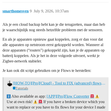
smarthomesven
9
July 9, 2026, 10:37am
Als je een cloud backup hebt kan je die terugzetten, maar dan heb
je waarschijnlijk nog steeds hetzelfde probleem met de sensoren.
En als je apparaten opnieuw gaat koppelen, zorg er dan voor dat
alle apparaten op netstroom eerst gekoppeld worden. Wanneer al
deze apparaten (“routers”) gekoppeld zijn, kan je de apparaten op
batterij koppelen. Als je het in deze volgorde uitvoert, werkt je
Zigbee-netwerk stabieler.
Je kan ook dit script gebruiken om je Flows te herstellen:
[HOW-TO][Pro][Cloud] - Tool to FIX (advanced) flows after removing and re-adding devices
Tutorials
Also available as app:
[APP][Pro]Flow Converter
Use at own risk!
If you have a broken device which you
want to replace or you have to fix flows for your device I made