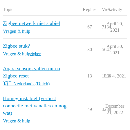
Topic
Replies
Views
Activity
Zigbee netwerk niet stabiel
April 20,
67
7134
2021
Vragen & hulp
Zigbee stuk?
April 30,
30
5647
2021
Vragen & hulp
zigbee
Aqara sensors vallen uit na
Zigbee reset
13
1030
July 4, 2021
🇳🇱 Nederlands (Dutch)
Homey instabiel (verliest
connectie met vanalles en nog
December
49
3288
wat)
21, 2022
Vragen & hulp