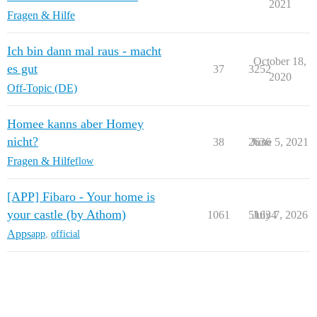
2021
Fragen & Hilfe
Ich bin dann mal raus - macht
October 18,
es gut
37
3252
2020
Off-Topic (DE)
Homee kanns aber Homey
nicht?
38
2636
June 5, 2021
Fragen & Hilfe
flow
[APP] Fibaro - Your home is
your castle (by Athom)
1061
51634
July 7, 2026
Apps
app
,
official