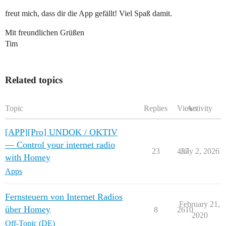
freut mich, dass dir die App gefällt! Viel Spaß damit.
Mit freundlichen Grüßen
Tim
Related topics
Topic
Replies
Views
Activity
[APP][Pro] UNDOK / OKTIV
— Control your internet radio
23
437
July 2, 2026
with Homey
Apps
Fernsteuern von Internet Radios
February 21,
über Homey
8
2610
2020
Off-Topic (DE)