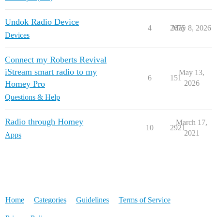
Undok Radio Device
4
2675
May 8, 2026
Devices
Connect my Roberts Revival
iStream smart radio to my
May 13,
6
151
Homey Pro
2026
Questions & Help
Radio through Homey
March 17,
10
2921
2021
Apps
Home
Categories
Guidelines
Terms of Service