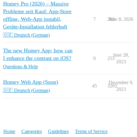
Homey Pro (2026) – Massive
Probleme seit Kauf: App‑Store
offline, Web‑App instabil,
7
203
June 8, 2026
Geräte‑Installation fehlerhaft
🇩🇪 Deutsch (German)
The new Homey App; how can
June 28,
I enhance the contrast on iOS?
0
253
2023
Questions & Help
Homey Web App (Soon)
December 9,
45
3265
2023
🇩🇪 Deutsch (German)
Home
Categories
Guidelines
Terms of Service