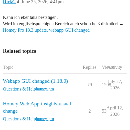
DirkG
4
June 25, 2026, 4:41pm
Kann ich ebenfalls bestätigen.
Wird im englischsprachigen Bereich auch schon heiß diskutiert →
Homey Pro 13.3 update, webapp GUI changed
Related topics
Topic
Replies
Views
Activity
Webapp GUI changed (1.18.0)
July 27,
79
1508
2026
Questions & Help
homey-pro
Homey Web App insights visual
April 12,
change
2
53
2026
Questions & Help
homey-pro