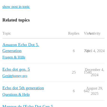
show post in topic
Related topics
Topic
Replies
Views
Activity
Amazon Echo Dot 5.
Generation
6
706
April 4, 2024
Fragen & Hilfe
Echo dot gen. 5
December 4,
25
1540
2024
Geräte
homey-pro
Echo dot 5th generation
August 29,
6
642
2025
Questions & Help
Manque de l'Echo Dot Gen 5