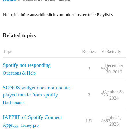
Nein, ich höre ausschließlich von mir selbst erstelle Playlist’s
Related topics
Topic
Replies
Views
Activity
Spotify not responding
December
3
569
30, 2019
Questions & Help
SONOS widget does not update
October 28,
played music from spotify
3
323
2024
Dashboards
[APP][Pro] Spotify Connect
July 21,
137
4683
2026
Apps
app
,
homey-pro