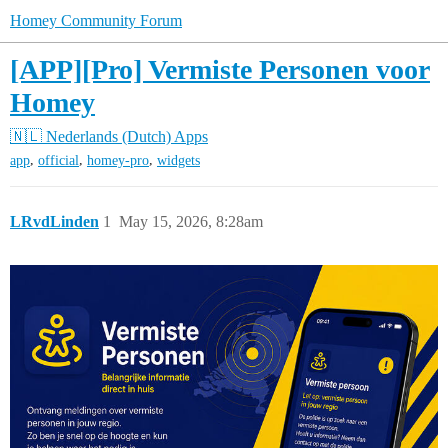
Homey Community Forum
[APP][Pro] Vermiste Personen voor
Homey
🇳🇱 Nederlands (Dutch)
Apps
,
,
,
app
official
homey-pro
widgets
LRvdLinden
1
May 15, 2026, 8:28am