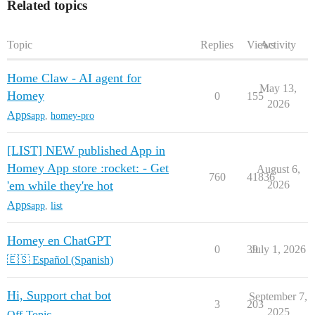
Related topics
Topic
Replies
Views
Activity
Home Claw - AI agent for
May 13,
Homey
0
155
2026
Apps
app
,
homey-pro
[LIST] NEW published App in
Homey App store :rocket: - Get
August 6,
760
41836
'em while they're hot
2026
Apps
app
,
list
Homey en ChatGPT
0
39
July 1, 2026
🇪🇸 Español (Spanish)
Hi, Support chat bot
September 7,
3
203
2025
Off-Topic