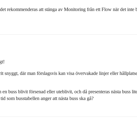
det rekommenderas att stänga av Monitoring från ett Flow när det inte b
gt!
 snyggt, där man förslagsvis kan visa övervakade linjer eller hållplatser.
 en buss blivit försenad eller uteblivit, och då presenteras nästa buss li
en tid som busstabellen anger att nästa buss ska gå?