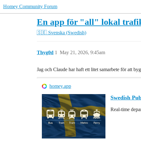
Homey Community Forum
En app för "all" lokal trafi
🇸🇪 Svenska (Swedish)
Thyg0d
1
May 21, 2026, 9:45am
Jag och Claude har haft ett litet samarbete för att by
homey.app
Swedish Pub
Real-time depar