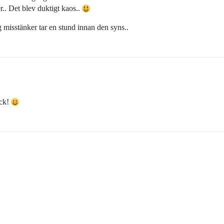
r.. Det blev duktigt kaos..
g misstänker tar en stund innan den syns..
ack!