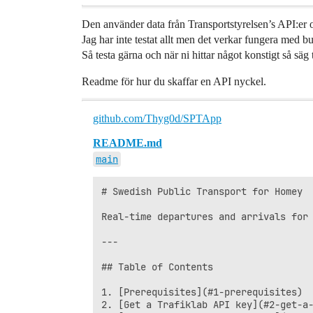
Den använder data från Transportstyrelsen’s API:er oc
Jag har inte testat allt men det verkar fungera med b
Så testa gärna och när ni hittar något konstigt så säg t
Readme för hur du skaffar en API nyckel.
github.com/Thyg0d/SPTApp
README.md
main
# Swedish Public Transport for Homey

Real-time departures and arrivals for 
---

## Table of Contents

1. [Prerequisites](#1-prerequisites)

2. [Get a Trafiklab API key](#2-get-a-