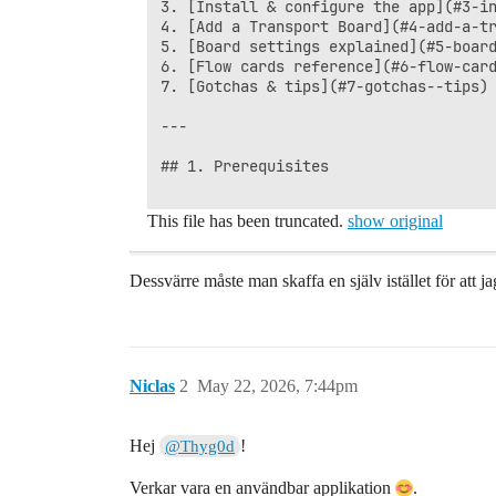
3. [Install & configure the app](#3-in
4. [Add a Transport Board](#4-add-a-tr
5. [Board settings explained](#5-board
6. [Flow cards reference](#6-flow-card
7. [Gotchas & tips](#7-gotchas--tips)

---

## 1. Prerequisites

This file has been truncated.
show original
Dessvärre måste man skaffa en själv istället för att 
Niclas
2
May 22, 2026, 7:44pm
Hej
!
@Thyg0d
Verkar vara en användbar applikation
.