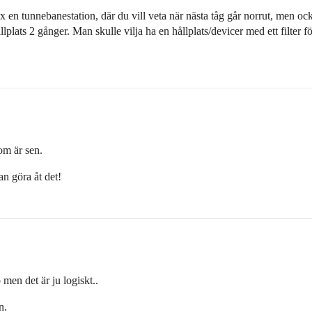
 en tunnebanestation, där du vill veta när nästa tåg går norrut, men också
en hållplats 2 gånger. Man skulle vilja ha en hållplats/devicer med ett filt
om är sen.
an göra åt det!
men det är ju logiskt..
n.