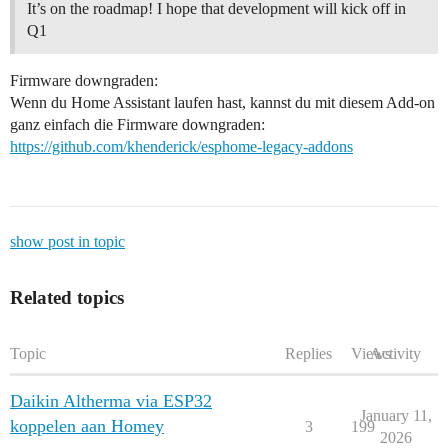
It’s on the roadmap! I hope that development will kick off in
Q1
Firmware downgraden:
Wenn du Home Assistant laufen hast, kannst du mit diesem Add-on
ganz einfach die Firmware downgraden:
https://github.com/khenderick/esphome-legacy-addons
show post in topic
Related topics
Topic
Replies
Views
Activity
Daikin Altherma via ESP32
January 11,
koppelen aan Homey
3
199
2026