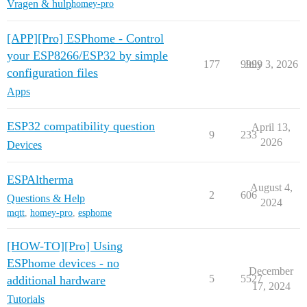
Vragen & hulp
homey-pro
[APP][Pro] ESPhome - Control
your ESP8266/ESP32 by simple
177
9999
July 3, 2026
configuration files
Apps
ESP32 compatibility question
April 13,
9
233
2026
Devices
ESPAltherma
August 4,
2
606
Questions & Help
2024
mqtt
,
homey-pro
,
esphome
[HOW-TO][Pro] Using
ESPhome devices - no
December
5
5527
additional hardware
17, 2024
Tutorials