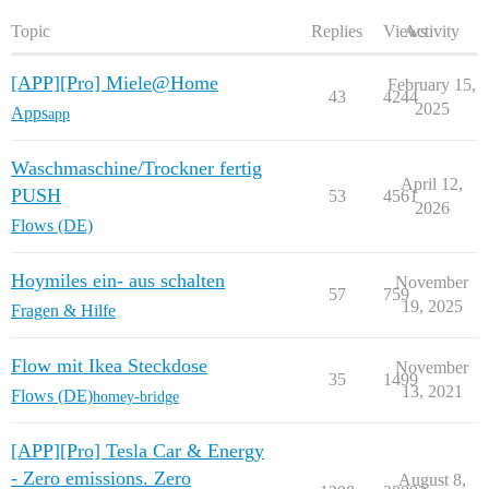
Topic
Replies
Views
Activity
[APP][Pro] Miele@Home
February 15,
43
4244
2025
Apps
app
Waschmaschine/Trockner fertig
April 12,
PUSH
53
4561
2026
Flows (DE)
Hoymiles ein- aus schalten
November
57
759
19, 2025
Fragen & Hilfe
Flow mit Ikea Steckdose
November
35
1499
13, 2021
Flows (DE)
homey-bridge
[APP][Pro] Tesla Car & Energy
- Zero emissions. Zero
August 8,