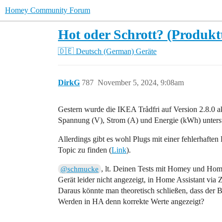
Homey Community Forum
Hot oder Schrott? (Produktt
🇩🇪 Deutsch (German)
Geräte
DirkG
787
November 5, 2024, 9:08am
Gestern wurde die IKEA Trådfri auf Version 2.8.0 a
Spannung (V), Strom (A) und Energie (kWh) unterst
Allerdings gibt es wohl Plugs mit einer fehlerhafte
Topic zu finden (
Link
).
, lt. Deinen Tests mit Homey und Hom
@schmucke
Gerät leider nicht angezeigt, in Home Assistant v
Daraus könnte man theoretisch schließen, dass de
Werden in HA denn korrekte Werte angezeigt?