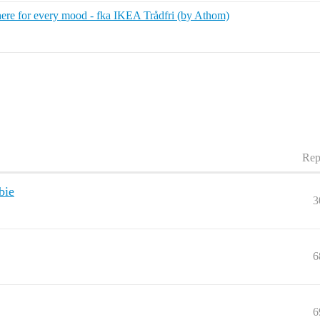
ere for every mood - fka IKEA Trådfri (by Athom)
Rep
bie
3
6
6