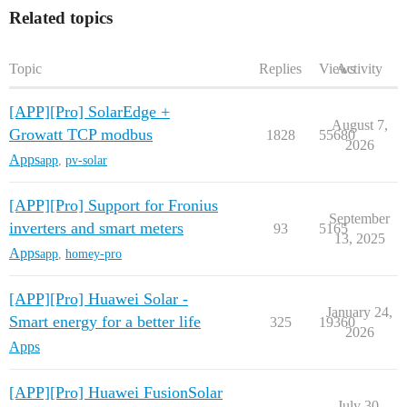
Related topics
Topic
Replies
Views
Activity
[APP][Pro] SolarEdge +
August 7,
Growatt TCP modbus
1828
55680
2026
Apps
app
,
pv-solar
[APP][Pro] Support for Fronius
September
inverters and smart meters
93
5165
13, 2025
Apps
app
,
homey-pro
[APP][Pro] Huawei Solar -
January 24,
Smart energy for a better life
325
19360
2026
Apps
[APP][Pro] Huawei FusionSolar
July 30,